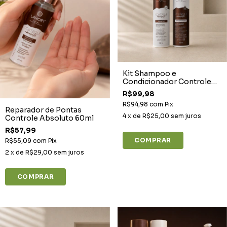
Kit Shampoo e
Condicionador Controle
Absoluto 300ml
R$99,98
R$94,98
com
Pix
Reparador de Pontas
4
x de
R$25,00
sem juros
Controle Absoluto 60ml
R$57,99
R$55,09
com
Pix
2
x de
R$29,00
sem juros