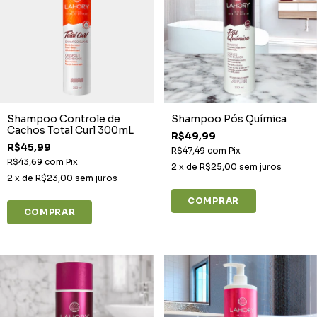
Shampoo Controle de
Shampoo Pós Química
Cachos Total Curl 300mL
R$49,99
R$45,99
R$47,49
com
Pix
R$43,69
com
Pix
2
x de
R$25,00
sem juros
2
x de
R$23,00
sem juros