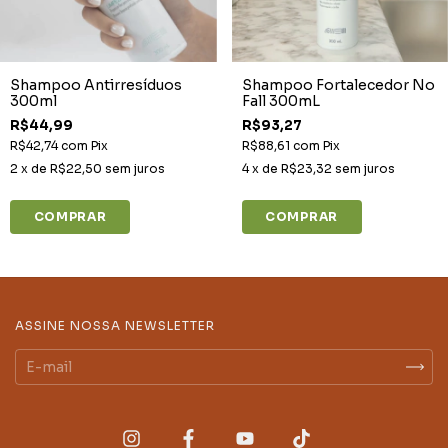
Shampoo Antirresíduos
Shampoo Fortalecedor No
300ml
Fall 300mL
R$44,99
R$93,27
R$42,74
com
Pix
R$88,61
com
Pix
2
x de
R$22,50
sem juros
4
x de
R$23,32
sem juros
ASSINE NOSSA NEWSLETTER