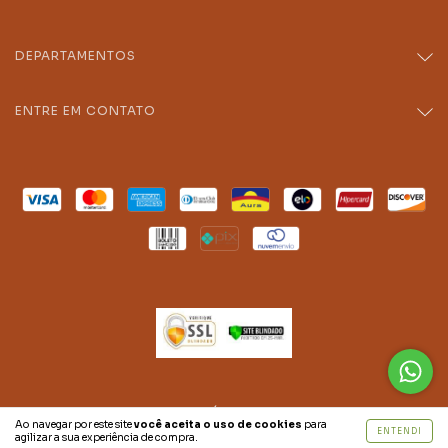
DEPARTAMENTOS
ENTRE EM CONTATO
Copyright HIBRIDA INDÚSTRIA E COMERCIO LTDA -
Ao navegar por este site
você aceita o uso de cookies
para
21498932000186 - 2026. Todos os direitos reservados.
ENTENDI
agilizar a sua experiência de compra.