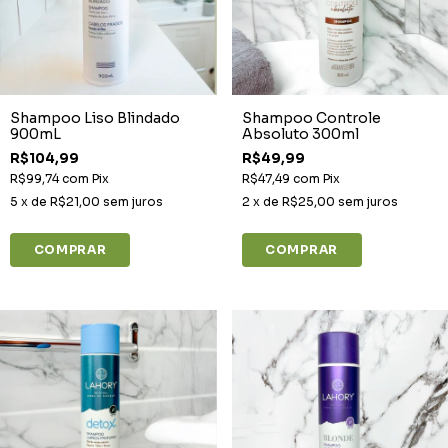
Shampoo Liso Blindado
Shampoo Controle
900mL
Absoluto 300ml
R$104,99
R$49,99
R$99,74
com
Pix
R$47,49
com
Pix
5
x de
R$21,00
sem juros
2
x de
R$25,00
sem juros