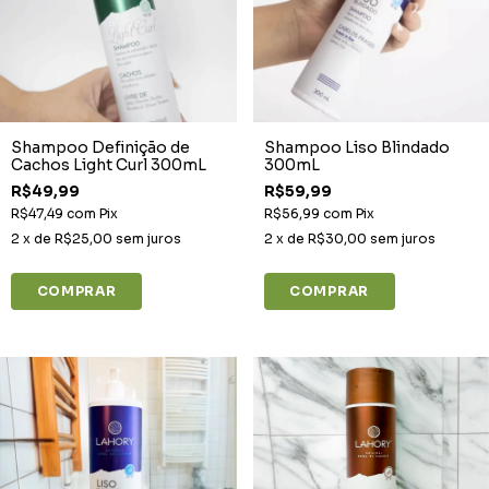
Shampoo Definição de
Shampoo Liso Blindado
Cachos Light Curl 300mL
300mL
R$49,99
R$59,99
R$47,49
com
Pix
R$56,99
com
Pix
2
x de
R$25,00
sem juros
2
x de
R$30,00
sem juros